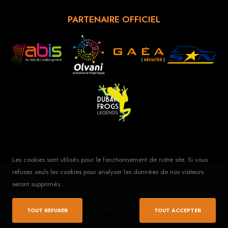
PARTENAIRE OFFICIEL
Les cookies sont utilisés pour le fonctionnement de notre site. Si vous
refusez seuls les cookies pour analyser les données de nos visiteurs
seront supprimés.
© Azimuths Fondation. Tout droits réservés.
Agence digitale OLVANI
RGPD
Mentions légales
Contact
TOUT REFUSER
TOUT ACCEPTER