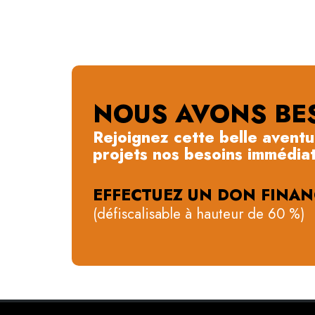
NOUS AVONS BES
Rejoignez cette belle aventur
projets nos besoins immédiat
EFFECTUEZ UN DON FINAN
(défiscalisable à hauteur de 60 %)