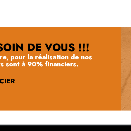
OIN DE VOUS !!!
e, pour la réalisation de nos
s sont à 90% financiers.
CIER